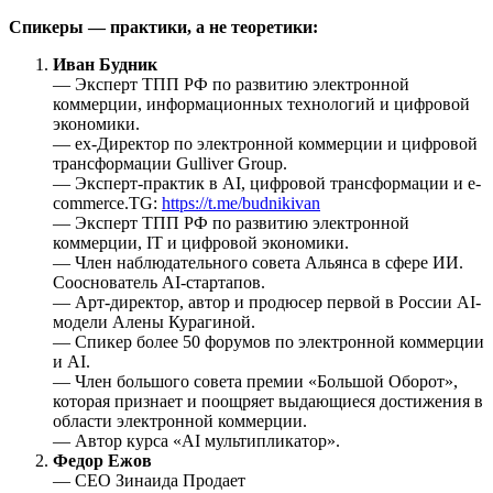
Спикеры — практики, а не теоретики:
Иван Будник
— Эксперт ТПП РФ по развитию электронной
коммерции, информационных технологий и цифровой
экономики.
— ex-Директор по электронной коммерции и цифровой
трансформации Gulliver Group.
— Эксперт-практик в AI, цифровой трансформации и e-
commerce.ТG:
https://t.me/budnikivan
— Эксперт ТПП РФ по развитию электронной
коммерции, IT и цифровой экономики.
— Член наблюдательного совета Альянса в сфере ИИ.
Сооснователь AI-стартапов.
— Арт-директор, автор и продюсер первой в России AI-
модели Алены Курагиной.
— Спикер более 50 форумов по электронной коммерции
и AI.
— Член большого совета премии «Большой Оборот»,
которая признает и поощряет выдающиеся достижения в
области электронной коммерции.
— Автор курса «AI мультипликатор».
Федор Ежов
— CEO Зинаида Продает