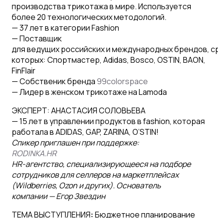
производства трикотажа в мире. Используется
более 20 технологических методологий.
— 37 лет в категории Fashion
— Поставщик
для
ведущих
российских
и
международных
брендов,
с
которых:
Спортмастер, Adidas, Bosco, OSTIN, BAON,
FinFlair
— Собственик бренда
99colorspace
— Лидер в женском трикотаже на Lamoda
ЭКСПЕРТ: АНАСТАСИЯ СОЛОВЬЕВА
— 15 лет в управлении продуктов в fashion, которая
работала в ADIDAS, GAP, ZARINA, O’STIN!
Спикер приглашен при поддержке:
RODINKA.HR
HR-агентство, специализирующееся на подборе
сотрудников для селлеров на маркетплейсах
(Wildberries, Ozon и других). Основатель
компании — Егор Звездин
ТЕМА ВЫСТУПЛЕНИЯ
:
Бюджетное планирование