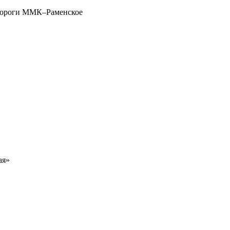
тодороги ММК–Раменское
ая»