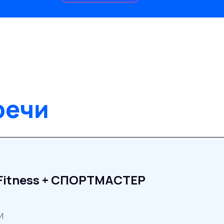
речи
 Fitness + СПОРТМАСТЕР
И