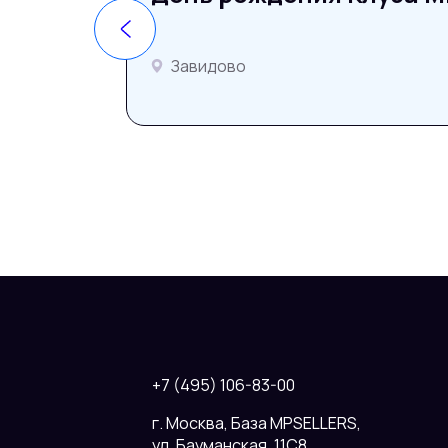
Завидово
+7 (495) 106-83-00
г. Москва, База MPSELLERS,
ул. Бауманская, 11С8