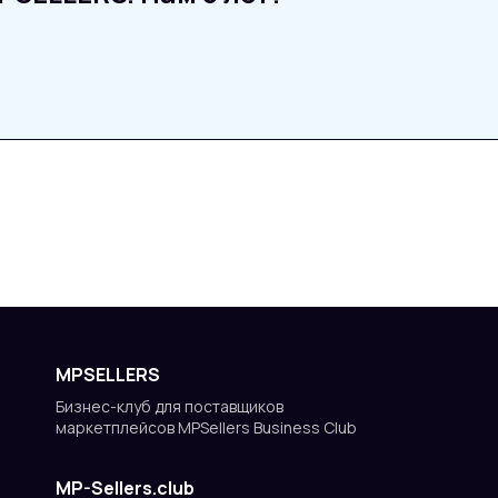
MPSELLERS
Бизнес-клуб для поставщиков
маркетплейсов MPSellers Business Club
MP-Sellers.club