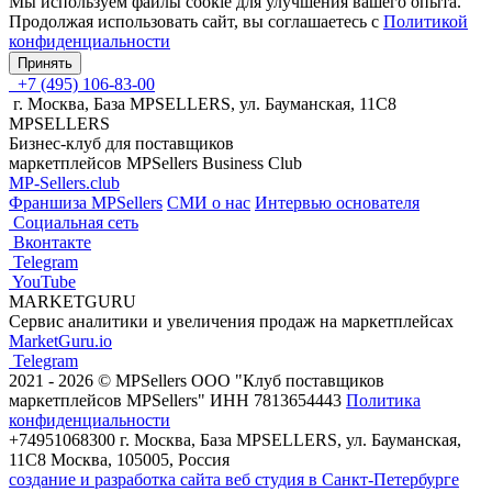
Мы используем файлы cookie для улучшения вашего опыта.
Продолжая использовать сайт, вы соглашаетесь с
Политикой
конфиденциальности
Принять
+7 (495) 106-83-00
г. Москва, База MPSELLERS, ул. Бауманская, 11С8
MPSELLERS
Бизнес-клуб для поставщиков
маркетплейсов MPSellers Business Club
MP-Sellers.club
Франшиза MPSellers
СМИ о нас
Интервью основателя
Cоциальная сеть
Вконтакте
Telegram
YouTube
MARKETGURU
Сервис аналитики и увеличения продаж на маркетплейсах
MarketGuru.io
Telegram
2021 - 2026 © MPSellers ООО "Клуб поставщиков
маркетплейсов MPSellers" ИНН 7813654443
Политика
конфиденциальности
+74951068300 г. Москва, База MPSELLERS, ул. Бауманская,
11С8 Москва, 105005, Россия
создание и разработка сайта веб студия в Санкт-Петербурге