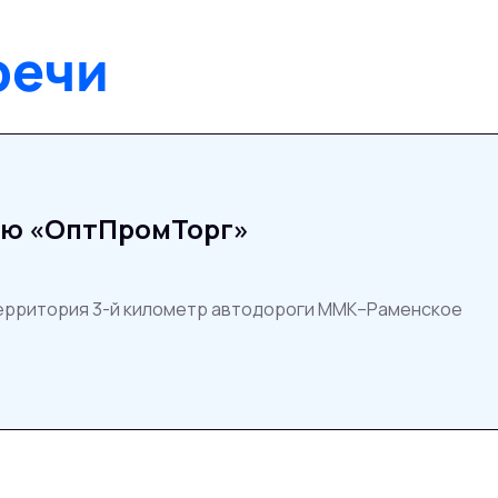
речи
ию «ОптПромТорг»
территория 3-й километр автодороги ММК–Раменское