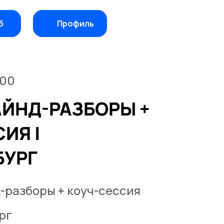
б
Профиль
:00
ЙНД-РАЗБОРЫ +
ИЯ |
БУРГ
разборы + коуч-сессия
рг