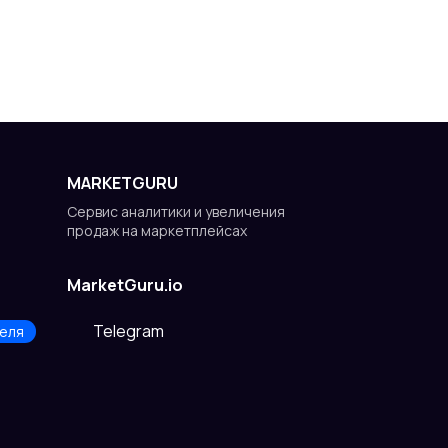
MARKETGURU
Сервис аналитики и увеличения
продаж на маркетплейсах
MarketGuru.io
Telegram
еля