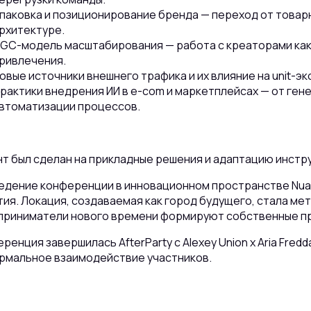
паковка и позиционирование бренда — переход от товар
рхитектуре.
GC-модель масштабирования — работа с креаторами как
ривлечения.
овые источники внешнего трафика и их влияние на unit-э
рактики внедрения ИИ в e-com и маркетплейсах — от гене
втоматизации процессов.
т был сделан на прикладные решения и адаптацию инстр
едение конференции в инновационном пространстве Nuan
ия. Локация, создаваемая как город будущего, стала м
приниматели нового времени формируют собственные пр
ренция завершилась AfterParty с Alexey Union x Aria Fredd
рмальное взаимодействие участников.