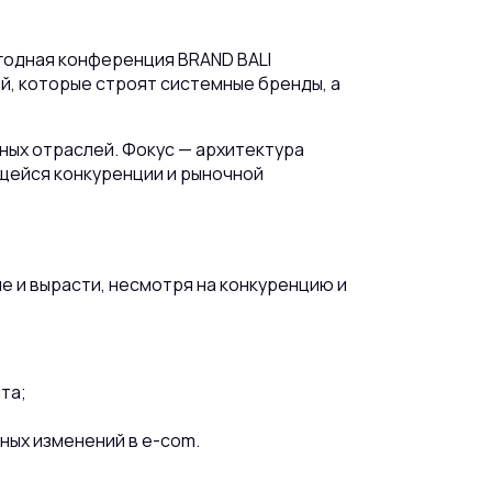
жегодная конференция BRAND BALI
, которые строят системные бренды, а
ых отраслей. Фокус — архитектура
ющейся конкуренции и рыночной
 и вырасти, несмотря на конкуренцию и
та;
ных изменений в e-com.