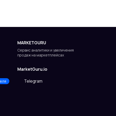
MARKETGURU
Сервис аналитики и увеличения
продаж на маркетплейсах
MarketGuru.io
Telegram
еля