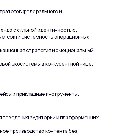
стратегов федерального и
ренда с сильной идентичностью.
в e-com и системность операционных
икационная стратегия и эмоциональный
товой экосистемы в конкурентной нише.
ейсы и прикладные инструменты.
я поведения аудитории и платформенных
ное производство контента без