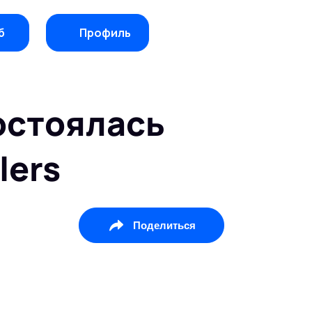
б
Профиль
состоялась
lers