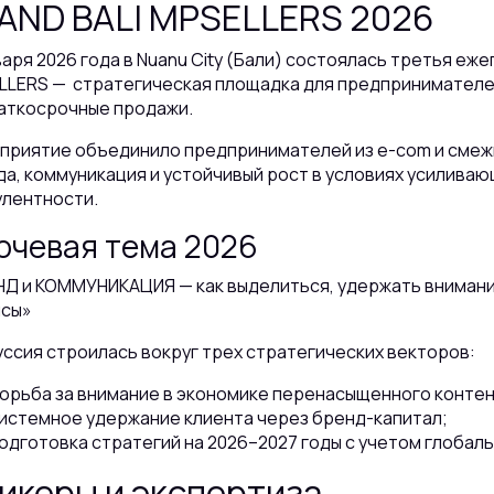
AND BALI MPSELLERS 2026
варя 2026 года в Nuanu City (Бали) состоялась третья е
LLERS — стратегическая площадка для предпринимателей
раткосрочные продажи.
приятие объединило предпринимателей из e-com и смежн
а, коммуникация и устойчивый рост в условиях усилива
улентности.
ючевая тема 2026
Д и КОММУНИКАЦИЯ — как выделиться, удержать внимание
исы»
ссия строилась вокруг трех стратегических векторов:
орьба за внимание в экономике перенасыщенного контен
истемное удержание клиента через бренд-капитал;
одготовка стратегий на 2026–2027 годы с учетом глобаль
икеры и экспертиза