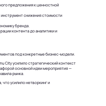
ного предложения к ценностной
 инструмент снижения стоимости
кономику бренда.
рации контента до аналитики и
ументов под конкретные бизнес-модели.
u City усилило стратегический контекст
етафорой основной идеи мероприятия —
авила рынка.
a, что усилило нетворкинг и