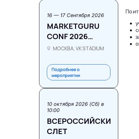
По ит
16 — 17 Сентября 2026
у
MARKETGURU
с
CONF 2026
з
о
#LEVELUP
МОСКВА, VK STADIUM
Подробнее о
мероприятии
10 октября 2026 (Сб) в
10:00
ВСЕРОССИЙСКИЙ
СЛЕТ