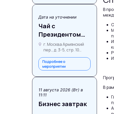
В про
межд
Дата на уточнении
Чай с
С
М
Президентом
п
MPSellers
И
г. Москва Армянский
к
пер., д. 3-5, стр. 10
Р
«Чайных дел
И
мастерская»
Подробнее о
мероприятии
Прогр
В ра
11 августа 2026 (Вт) в
11:11
Г
Бизнес завтрак
п
А
п