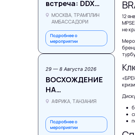
встреча: DDX
BR
Fitness +
МОСКВА, ТРАМПЛИН
12 ян
СПОРТМАСТЕР
АМБАССАДОРИ
MPSE
не к
Подробнее о
Меро
мероприятии
бренд
турб
bizgo
Кл
29 — 8 Августа 2026
ВОСХОЖДЕНИЕ
«БРЕН
криз
НА
Диску
КИЛИМАНДЖАРО
АФРИКА, ТАНЗАНИЯ
б
с
п
Подробнее о
мероприятии
Сп