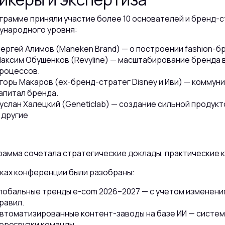
грамме приняли участие более 10 основателей и бренд-
ународного уровня:
ергей Алимов (Maneken Brand) — о построении fashion-б
аксим Обушенков (Revyline) — масштабирование бренда 
роцессов.
горь Макаров (ex-бренд-стратег Disney и Иви) — коммун
апитал бренда.
услан Халецкий (Geneticlab) — создание сильной продук
 другие
амма сочетала стратегические доклады, практические к
мках конференции были разобраны:
лобальные тренды e-com 2026–2027 — с учетом изменени
равил.
втоматизированные контент-заводы на базе ИИ — систем
ерегрузки команды.