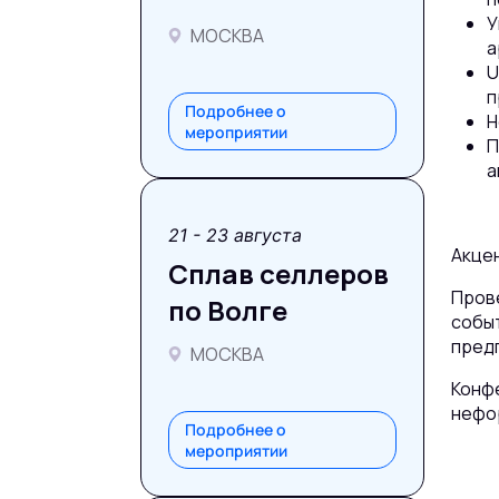
У
МОСКВА
а
U
п
Подробнее о
Н
мероприятии
П
а
21 - 23 августа
Акцен
Сплав селлеров
Пров
по Волге
событ
пред
МОСКВА
Конфе
нефо
Подробнее о
мероприятии