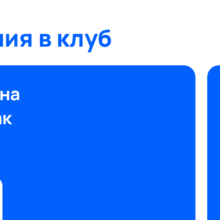
ия в клуб
на
ак