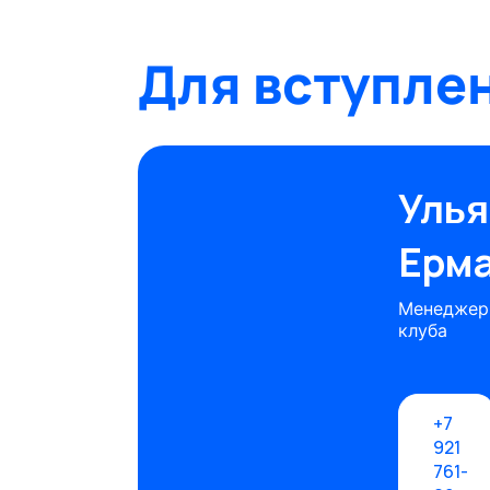
Для вступлен
Улья
Ерм
Менеджер
клуба
+7
921
761-