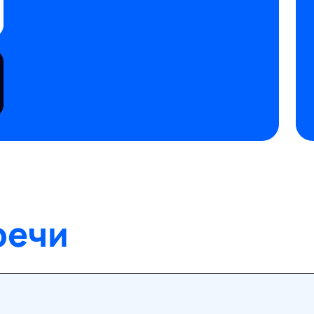
ь
m
речи