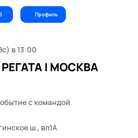
б
Профиль
Вс) в 13:00
РЕГАТА | МОСКВА
обытие с командой
инское ш., вл1А