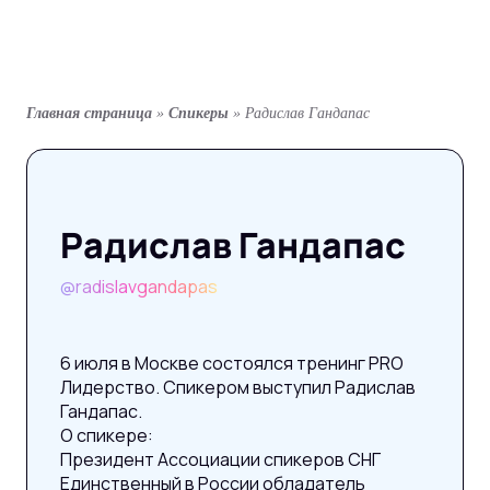
Главная страница
»
Спикеры
»
Радислав Гандапас
Радислав Гандапас
@radislavgandapas
6 июля в Москве состоялся тренинг PRO
Лидерство. Спикером выступил Радислав
Гандапас.
О спикере:
Президент Ассоциации спикеров СНГ
Единственный в России обладатель