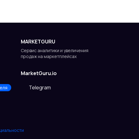
MARKETGURU
Сервис аналитики и увеличения
продаж на маркетплейсах
MarketGuru.io
Telegram
еля
циальности