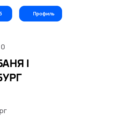
б
Профиль
00
АНЯ |
БУРГ
рг