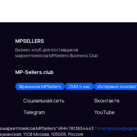
MPSELLERS
Бизнес-клуб для поставщиков
маркетплейсов MPSellers Business Club
MP-Sellers.club
Франшиза MPSellers
СМИ о нас
Интервью основат
Cоциальная сеть
Вконтакте
Telegram
YouTube
ов маркетплейсов MPSellers" ИНН 7813654443
Политика конфиден
Бауманская, 11С8 Москва, 105005, Россия